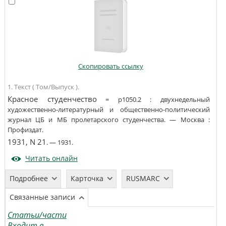
Скопировать ссылку
1. Текст ( Том/Выпуск ).
Красное студенчество
=
р1050.2
:
двухнедельный
художественно-литературный и общественно-политический
журнал ЦБ и МБ пролетарского студенчества
. —
Москва
:
Профиздат
.
1931, N 21
. —
1931
.
Читать онлайн
Подробнее
Карточка
RUSMARC
Связанные записи
Статьи/части
Входит в...