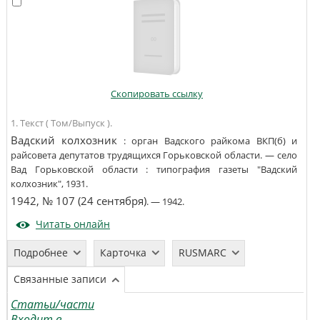
Скопировать ссылку
1. Текст ( Том/Выпуск ).
Вадский колхозник
:
орган Вадского райкома ВКП(б) и
райсовета депутатов трудящихся Горьковской области
. —
село
Вад Горьковской области
:
типография газеты "Вадский
колхозник"
,
1931
.
1942, № 107 (24 сентября)
. —
1942
.
Читать онлайн
Подробнее
Карточка
RUSMARC
Связанные записи
Статьи/части
Входит в...