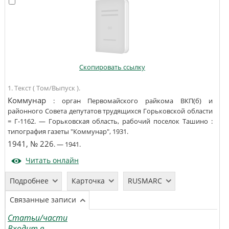
Скопировать ссылку
1. Текст ( Том/Выпуск ).
Коммунар
:
орган Первомайского райкома ВКП(б) и
районного Совета депутатов трудящихся Горьковской области
=
Г-1162
. —
Горьковская область, рабочий поселок Ташино
:
типография газеты "Коммунар"
,
1931
.
1941, № 226
. —
1941
.
Читать онлайн
Подробнее
Карточка
RUSMARC
Связанные записи
Статьи/части
Входит в...