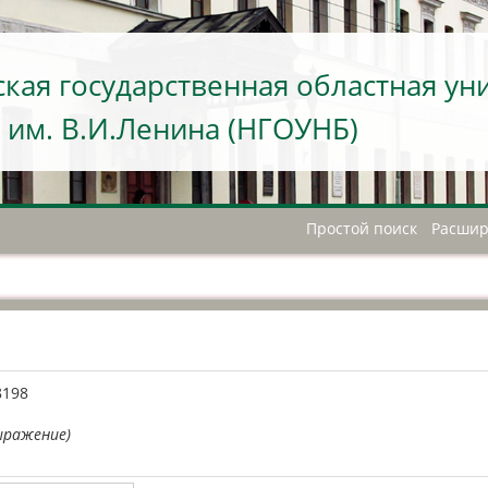
кая государственная областная ун
 им. В.И.Ленина (НГОУНБ)
Простой поиск
Расшир
А
8198
ыражение)