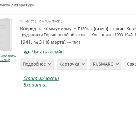
1. Текст ( Том/Выпуск ).
Вперед к коммунизму
=
Г1304
:
[газета]
:
орган Кове
трудящихся Горьковской области
. —
Ковернино
,
1939-1942, 
1941, № 31 (8 марта)
. —
1941
.
Читать онлайн
пировать
сылку
Подробнее
Карточка
RUSMARC
Свя
Статьи/части
Входит в...