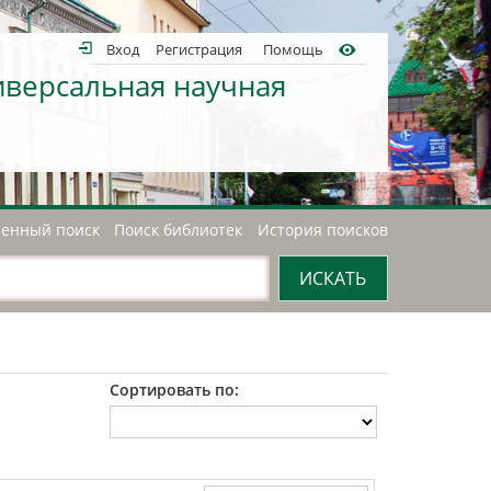
Вход
Регистрация
Помощь
иверсальная научная
енный поиск
Поиск библиотек
История поисков
Сортировать по: