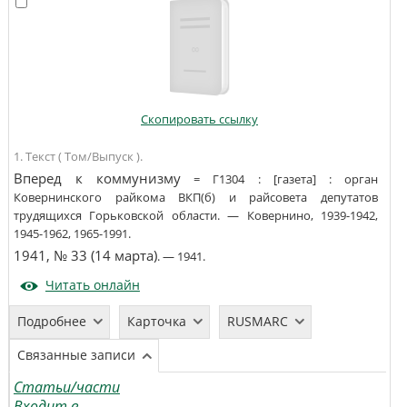
Скопировать ссылку
1. Текст ( Том/Выпуск ).
Вперед к коммунизму
=
Г1304
:
[газета]
:
орган
Ковернинского райкома ВКП(б) и райсовета депутатов
трудящихся Горьковской области
. —
Ковернино
,
1939-1942,
1945-1962, 1965-1991
.
1941, № 33 (14 марта)
. —
1941
.
Читать онлайн
Подробнее
Карточка
RUSMARC
Связанные записи
Статьи/части
Входит в...