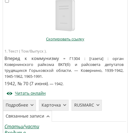
Скопировать ссылку
1. Текст ( Том/Выпуск ).
Вперед к коммунизму
=
Г1304
:
[газета]
:
орган
Ковернинского райкома ВКП(б) и райсовета депутатов
трудящихся Горьковской области
. —
Ковернино
,
1939-1942,
1945-1962, 1965-1991
.
1942, № 70 (7 июня)
. —
1942
.
Читать онлайн
Подробнее
Карточка
RUSMARC
Связанные записи
Статьи/части
Входит в...