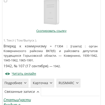
Скопировать ссылку
1. Текст ( Том/Выпуск ).
Вперед к коммунизму
=
Г1304
:
[газета]
:
орган
Ковернинского райкома ВКП(б) и райсовета депутатов
трудящихся Горьковской области
. —
Ковернино
,
1939-1942,
1945-1962, 1965-1991
.
1942, № 107 (17 сентября)
. —
1942
.
Читать онлайн
Подробнее
Карточка
RUSMARC
Связанные записи
Статьи/части
Входит в...