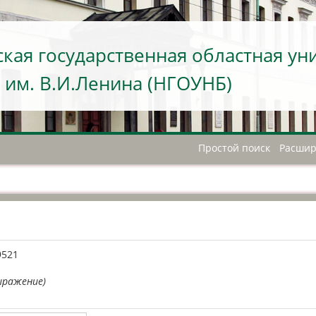
кая государственная областная ун
 им. В.И.Ленина (НГОУНБ)
Простой поиск
Расшир
А
9521
ыражение)