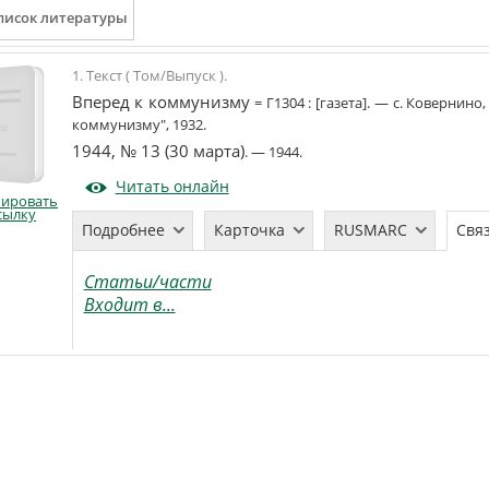
1. Текст ( Том/Выпуск ).
Вперед к коммунизму
=
Г1304
:
[газета]
. —
с. Ковернино,
коммунизму"
,
1932
.
1944, № 13 (30 марта)
. —
1944
.
Читать онлайн
пировать
сылку
Подробнее
Карточка
RUSMARC
Свя
Статьи/части
Входит в...