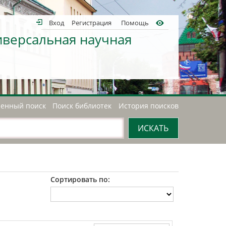
Вход
Регистрация
Помощь
иверсальная научная
енный поиск
Поиск библиотек
История поисков
Сортировать по: