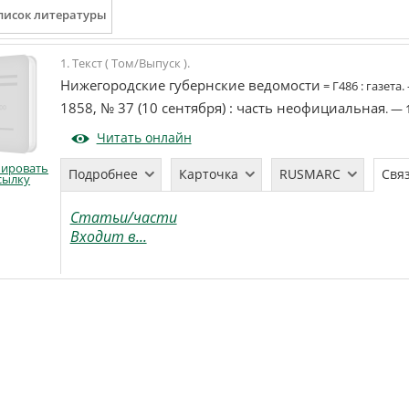
1. Текст ( Том/Выпуск ).
Нижегородские губернские ведомости
=
Г486
:
газета
.
1858, № 37 (10 сентября)
:
часть неофициальная
. —
Читать онлайн
пировать
Подробнее
Карточка
RUSMARC
Свя
сылку
Статьи/части
Входит в...