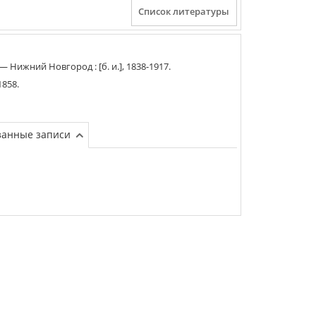
 —
Нижний Новгород
:
[б. и.]
,
1838-1917
.
1858
.
занные записи