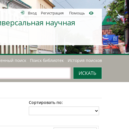
Вход
Регистрация
Помощь
иверсальная научная
енный поиск
Поиск библиотек
История поисков
Сортировать по: