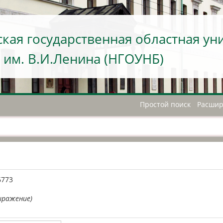
кая государственная областная ун
 им. В.И.Ленина (НГОУНБ)
Простой поиск
Расшир
А
6773
ыражение)