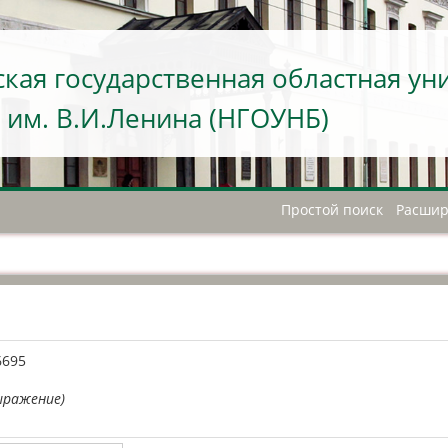
кая государственная областная ун
 им. В.И.Ленина (НГОУНБ)
Простой поиск
Расшир
А
6695
ыражение)