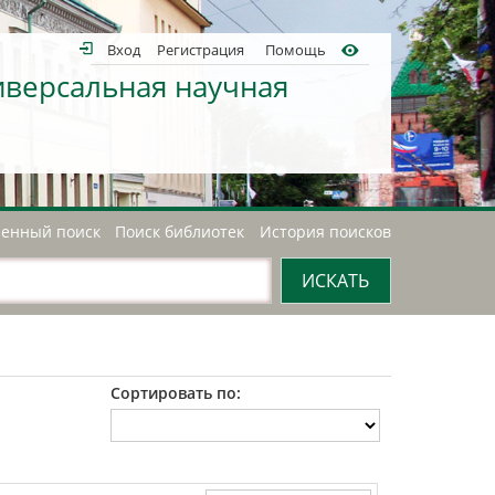
Вход
Регистрация
Помощь
иверсальная научная
енный поиск
Поиск библиотек
История поисков
Сортировать по: