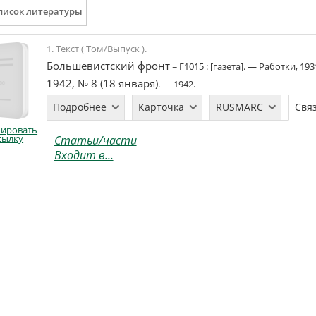
1. Текст ( Том/Выпуск ).
Большевистский фронт
=
Г1015
:
[газета]
. —
Работки
,
193
1942, № 8 (18 января)
. —
1942
.
Подробнее
Карточка
RUSMARC
Свя
пировать
сылку
Статьи/части
Входит в...