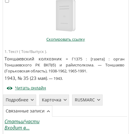
Скопировать ссылку
1. Текст ( Том/Выпуск ).
Тоншаевский колхозник
=
Г1375
:
[газета]
:
орган
Тоншаевского РК ВКП(б) и райисполкома
. —
Тоншаево
(Горьковская область)
,
1938-1962, 1965-1991
.
1943, № 35 (23 мая)
. —
1943
.
Читать онлайн
Подробнее
Карточка
RUSMARC
Связанные записи
Статьи/части
Входит в...