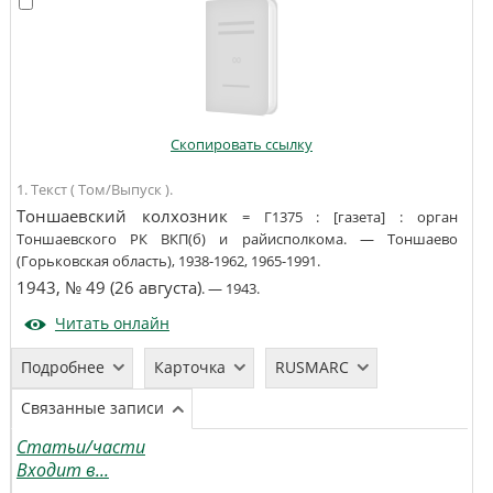
Скопировать ссылку
1. Текст ( Том/Выпуск ).
Тоншаевский колхозник
=
Г1375
:
[газета]
:
орган
Тоншаевского РК ВКП(б) и райисполкома
. —
Тоншаево
(Горьковская область)
,
1938-1962, 1965-1991
.
1943, № 49 (26 августа)
. —
1943
.
Читать онлайн
Подробнее
Карточка
RUSMARC
Связанные записи
Статьи/части
Входит в...