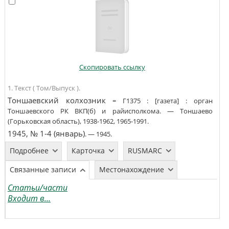
Скопировать ссылку
1. Текст ( Том/Выпуск ).
Тоншаевский колхозник
=
Г1375
:
[газета]
:
орган
Тоншаевского РК ВКП(б) и райисполкома
. —
Тоншаево
(Горьковская область)
,
1938-1962, 1965-1991
.
1945, № 1-4 (январь)
. —
1945
.
Подробнее
Карточка
RUSMARC
Связанные записи
Местонахождение
Статьи/части
Входит в...