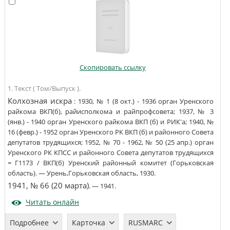
Скопировать ссылку
1. Текст ( Том/Выпуск ).
Колхозная искра
:
1930, № 1 (8 окт.) - 1936 орган Уренского
райкома ВКП(б), райисполкома и райпрофсовета; 1937, № 3
(янв.) - 1940 орган Уренского райкома ВКП (б) и РИК'а; 1940, №
16 (февр.) - 1952 орган Уренского РК ВКП (б) и районного Совета
депутатов трудящихся; 1952, № 70 - 1962, № 50 (25 апр.) орган
Уренского РК КПСС и районного Совета депутатов трудящихся
=
Г1173
/
ВКП(б) Уренский районный комитет (Горьковская
область)
. —
Урень,Горьковская область
,
1930
.
1941, № 66 (20 марта)
. —
1941
.
Читать онлайн
Подробнее
Карточка
RUSMARC