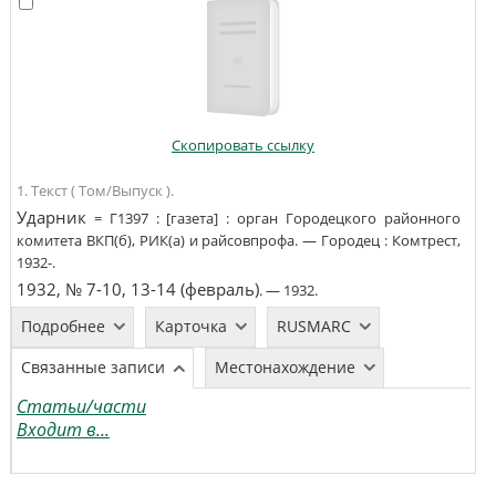
Скопировать ссылку
1. Текст ( Том/Выпуск ).
Ударник
=
Г1397
:
[газета]
:
орган Городецкого районного
комитета ВКП(б), РИК(а) и райсовпрофа
. —
Городец
:
Комтрест
,
1932-
.
1932, № 7-10, 13-14 (февраль)
. —
1932
.
Подробнее
Карточка
RUSMARC
Связанные записи
Местонахождение
Статьи/части
Входит в...