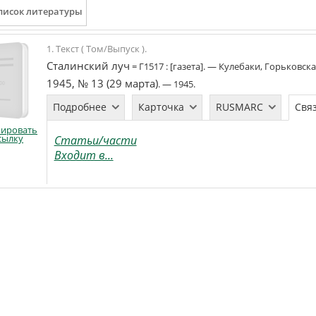
1. Текст ( Том/Выпуск ).
Сталинский луч
=
Г1517
:
[газета]
. —
Кулебаки, Горьковска
1945, № 13 (29 марта)
. —
1945
.
Подробнее
Карточка
RUSMARC
Свя
пировать
сылку
Статьи/части
Входит в...