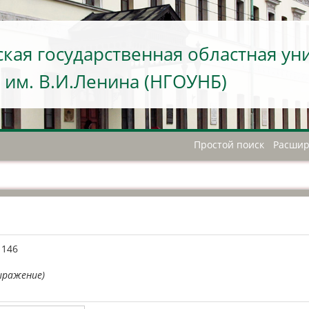
кая государственная областная ун
 им. В.И.Ленина (НГОУНБ)
Простой поиск
Расшир
А
1146
ыражение)