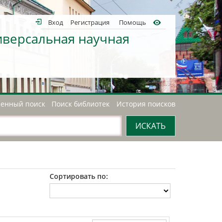
Вход
Регистрация
Помощь
иверсальная научная
енный поиск
Поиск библиотек
История поисков
Сортировать по: