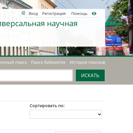
Вход
Регистрация
Помощь
иверсальная научная
енный поиск
Поиск библиотек
История поисков
Сортировать по: