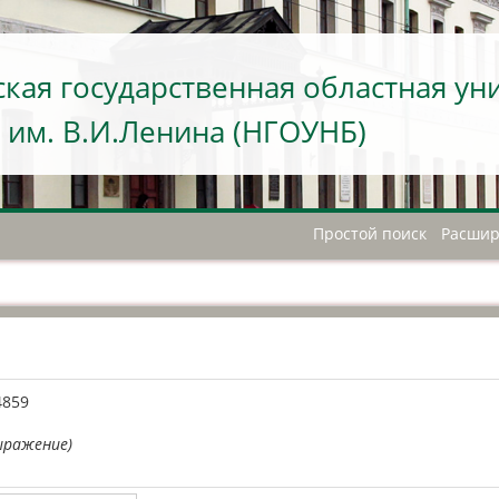
кая государственная областная ун
 им. В.И.Ленина (НГОУНБ)
Простой поиск
Расшир
А
4859
ыражение)