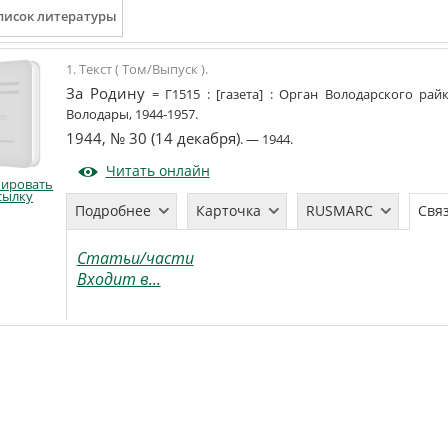
1. Текст ( Том/Выпуск ).
За Родину
=
Г1515
:
[газета]
:
Орган Володарского райк
Володары
,
1944-1957
.
1944, № 30 (14 декабря)
. —
1944
.
Читать онлайн
пировать
сылку
Подробнее
Карточка
RUSMARC
Свя
Статьи/части
Входит в...