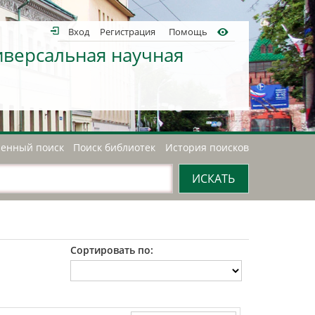
Вход
Регистрация
Помощь
иверсальная научная
енный поиск
Поиск библиотек
История поисков
Сортировать по: