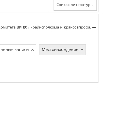
комитета ВКП(б), крайисполкома и крайсовпрофа
. —
занные записи
Местонахождение