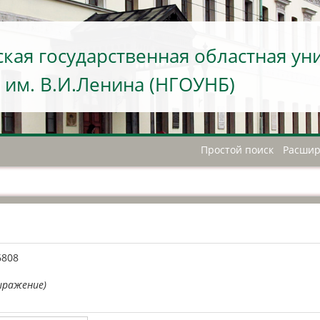
кая государственная областная ун
 им. В.И.Ленина (НГОУНБ)
Простой поиск
Расшир
А
6808
ыражение)