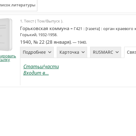
1. Текст ( Том/Выпуск ).
Горьковская коммуна
=
Г421
:
[газета]
:
орган краевого 
Горький
,
1932-1958
.
1940, № 22 (28 января)
. —
1940
.
Подробнее
Карточка
RUSMARC
Свя
пировать
сылку
Статьи/части
Входит в...