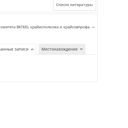
комитета ВКП(б), крайисполкома и крайсовпрофа
. —
занные записи
Местонахождение