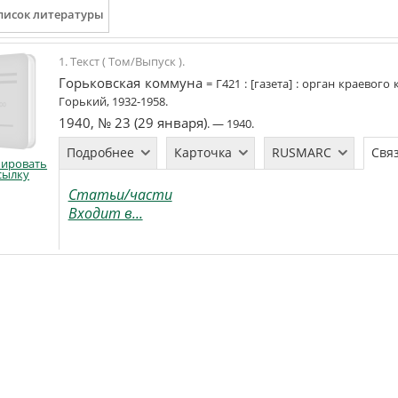
1. Текст ( Том/Выпуск ).
Горьковская коммуна
=
Г421
:
[газета]
:
орган краевого 
Горький
,
1932-1958
.
1940, № 23 (29 января)
. —
1940
.
Подробнее
Карточка
RUSMARC
Свя
пировать
сылку
Статьи/части
Входит в...