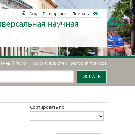
Вход
Регистрация
Помощь
иверсальная научная
енный поиск
Поиск библиотек
История поисков
Сортировать по: