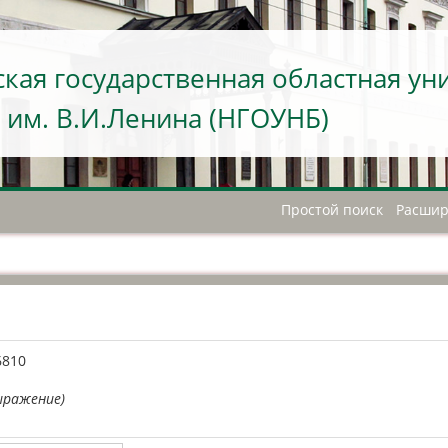
кая государственная областная ун
 им. В.И.Ленина (НГОУНБ)
Простой поиск
Расшир
А
6810
ыражение)