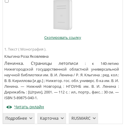
Скопировать ссылку
1. Текст ( Монография ).
Клыгина Роза Яковлевна
Ленинка. Страницы летописи
:
к 140-летию
Нижегородской государственной областной универсальной
научной библиотеки им. В. И. Ленина
/
Р. Я. Клыгина
;
ред. кол.:
В. В. Кириллова [и др.]
;
Нижегор. гос. обл. универс. б-ка им. В. И.
Ленина
. —
Нижний Новгород
:
НГОУНБ им. В. И. Ленина
:
Дирижабль
:
[Штрих]
,
2001
. —
112 с.
:
ил., портр., факс.
;
30
см
. —
ISBN
5-89875-040-1
.
Читать онлайн
Подробнее
Карточка
RUSMARC