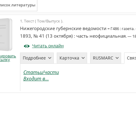
1. Текст ( Том/Выпуск ).
Нижегородские губернские ведомости
=
Г486
:
газета
.
1893, № 41 (13 октября)
:
часть неофициальная
. —
1
Читать онлайн
пировать
Подробнее
Карточка
RUSMARC
Свя
сылку
Статьи/части
Входит в...