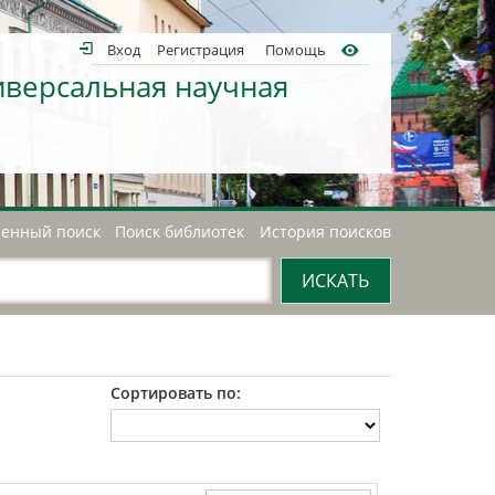
Вход
Регистрация
Помощь
иверсальная научная
енный поиск
Поиск библиотек
История поисков
Сортировать по: