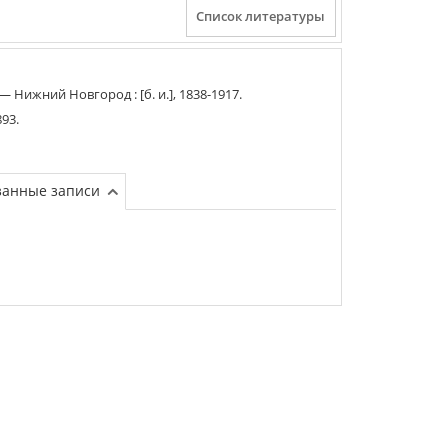
 —
Нижний Новгород
:
[б. и.]
,
1838-1917
.
893
.
занные записи