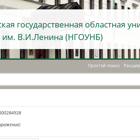
кая государственная областная ун
 им. В.И.Ленина (НГОУНБ)
Простой поиск
Расшир
А
000284928
ыражение)