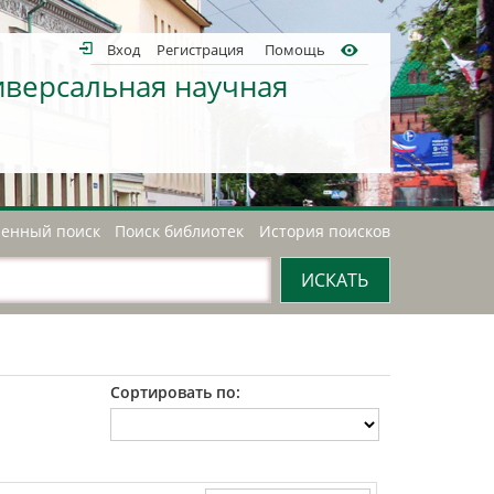
Вход
Регистрация
Помощь
иверсальная научная
енный поиск
Поиск библиотек
История поисков
Сортировать по: