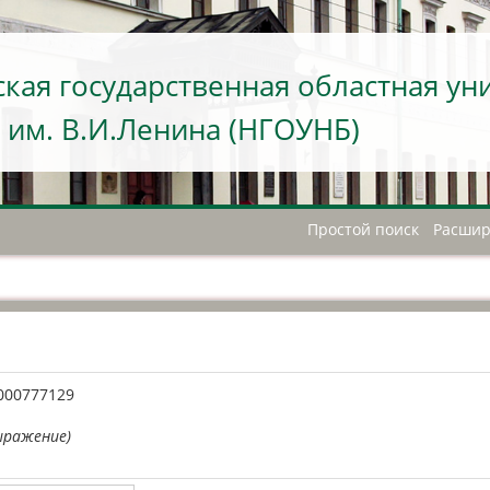
кая государственная областная ун
 им. В.И.Ленина (НГОУНБ)
Простой поиск
Расшир
А
000777129
ыражение)