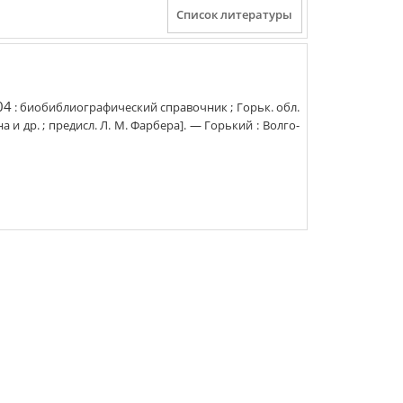
04
:
биобиблиографический справочник
;
Горьк. обл.
на и др. ; предисл. Л. М. Фарбера]
. —
Горький
:
Волго-