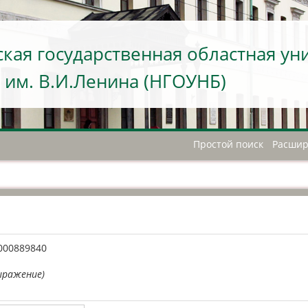
кая государственная областная ун
 им. В.И.Ленина (НГОУНБ)
Простой поиск
Расшир
А
000889840
ыражение)