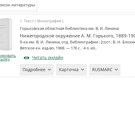
1. Текст ( Монография ).
Горьковская областная библиотека им. В. И. Ленина
Нижегородское окружение А. М. Горького, 1889-19
б-ка им. В. И. Ленина, отд. библиографии ; [сост.: В. Н. Блохи
Вятское кн. изд-во
,
1968
. —
176 с.
:
4 л. ил.
.
пировать
Читать онлайн
сылку
Подробнее
Карточка
RUSMARC