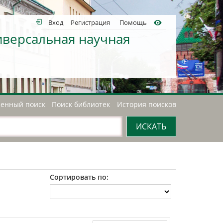
Вход
Регистрация
Помощь
иверсальная научная
енный поиск
Поиск библиотек
История поисков
Сортировать по: