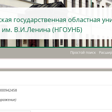
кая государственная областная ун
 им. В.И.Ленина (НГОУНБ)
Простой поиск
Расшир
А
000942458
ыражение)