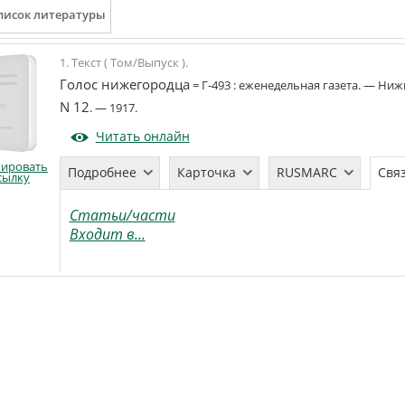
1. Текст ( Том/Выпуск ).
Голос нижегородца
=
Г-493
:
еженедельная газета
. —
Нижн
N 12
. —
1917
.
Читать онлайн
пировать
Подробнее
Карточка
RUSMARC
Свя
сылку
Статьи/части
Входит в...