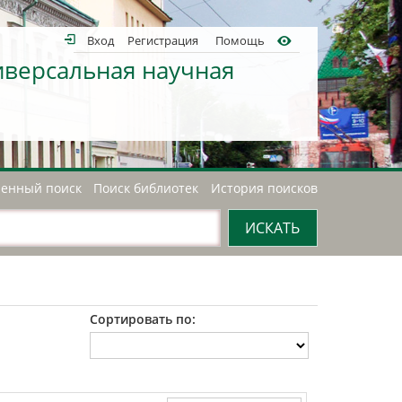
Вход
Регистрация
Помощь
иверсальная научная
енный поиск
Поиск библиотек
История поисков
Сортировать по: