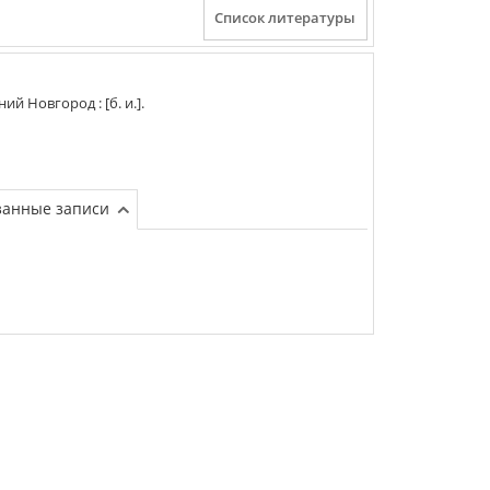
ий Новгород
:
[б. и.]
.
занные записи