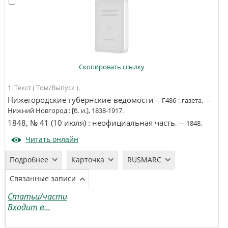
Скопировать ссылку
1. Текст ( Том/Выпуск ).
Нижегородские губернские ведомости
=
Г486
:
газета
. —
Нижний Новгород
:
[б. и.]
,
1838-1917
.
1848, № 41 (10 июля)
:
неофициальная часть
. —
1848
.
Читать онлайн
Подробнее
Карточка
RUSMARC
Связанные записи
Статьи/части
Входит в...