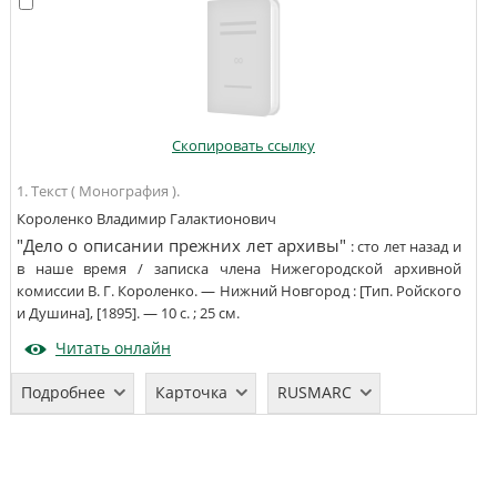
Скопировать ссылку
1. Текст ( Монография ).
Короленко Владимир Галактионович
"Дело о описании прежних лет архивы"
:
сто лет назад и
в наше время
/
записка члена Нижегородской архивной
комиссии В. Г. Короленко
. —
Нижний Новгород
:
[Тип. Ройского
и Душина]
,
[1895]
. —
10 с.
;
25
см
.
Читать онлайн
Подробнее
Карточка
RUSMARC