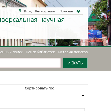
Вход
Регистрация
Помощь
иверсальная научная
енный поиск
Поиск библиотек
История поисков
Сортировать по: