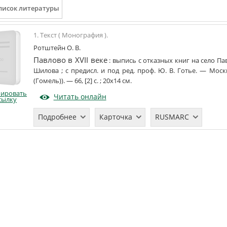
1. Текст ( Монография ).
Ротштейн О. В.
Павлово в XVII веке
:
выпись с отказных книг на село Па
Шилова
;
с предисл. и под ред. проф. Ю. В. Готье
. —
Моск
(Гомель)
)
. —
66, [2] с.
;
20х14
см
.
пировать
Читать онлайн
сылку
Подробнее
Карточка
RUSMARC