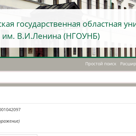
кая государственная областная ун
 им. В.И.Ленина (НГОУНБ)
Простой поиск
Расшир
А
001042097
ыражение)