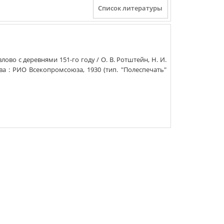
влово с деревнями 151-го году
/
О. В. Ротштейн, Н. И.
ва
:
РИО Всекопромсоюза
,
1930
(
тип. "Полеспечать"