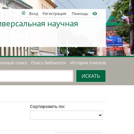
Вход
Регистрация
Помощь
иверсальная научная
енный поиск
Поиск библиотек
История поисков
Сортировать по: