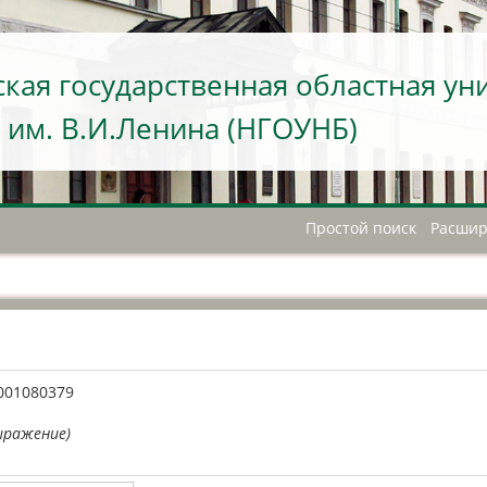
кая государственная областная ун
 им. В.И.Ленина (НГОУНБ)
Простой поиск
Расшир
А
001080379
ыражение)