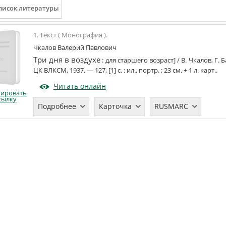
1. Текст ( Монография ).
Чкалов Валерий Павлович
Три дня в воздухе
:
для старшего возраст]
/
В. Чкалов, Г. 
ЦК ВЛКСМ
,
1937
. —
127, [1] с.
:
ил., портр.
;
23
см.
+
1 л. карт.
.
Читать онлайн
пировать
сылку
Подробнее
Карточка
RUSMARC